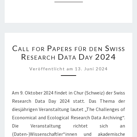
CALL
Call for Papers für den Swiss
FOR
PAPERS
Research Data Day 2024
FÜR
DEN
Veröffentlicht
am
13. Juni 2024
SWISS
RESEARCH
DATA
Am 9. Oktober 2024 findet in Chur (Schweiz) der Swiss
DAY
Research Data Day 2024 statt. Das Thema der
2024
diesjährigen Veranstaltung lautet „The Challenges of
Economical and Ecological Research Data Archiving“.
Die Veranstaltung richtet sich an
(Daten-)Wissenschaftler*innen und akademische