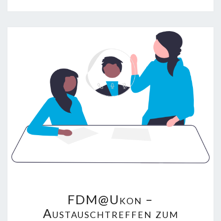
FDM@UKON
FDM@Ukon –
–
AUSTAUSCHTREFFEN
Austauschtreffen zum
ZUM