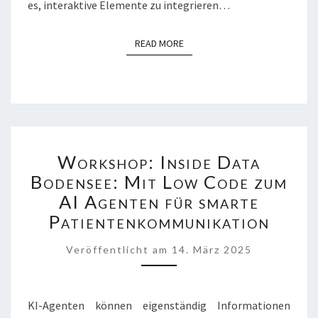
es, interaktive Elemente zu integrieren…
READ MORE
READ MORE
WORKSHOP:
Workshop: Inside Data
INSIDE
DATA
Bodensee: Mit Low Code zum
BODENSEE:
AI Agenten für smarte
MIT
Patientenkommunikation
LOW
CODE
Veröffentlicht
am
14. März 2025
ZUM
AI
AGENTEN
FÜR
KI-Agenten können eigenständig Informationen
SMARTE