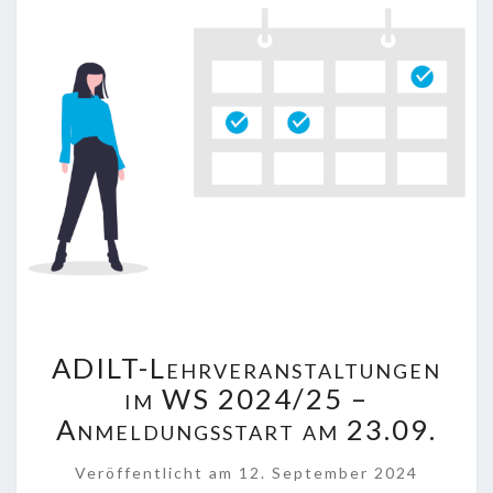
ADILT-
ADILT-Lehrveranstaltungen
LEHRVERANSTALTUNGEN
IM
im WS 2024/25 –
WS
Anmeldungsstart am 23.09.
2024/25
–
Veröffentlicht
am
12. September 2024
ANMELDUNGSSTART