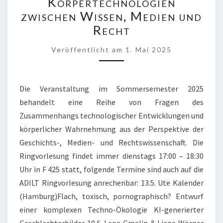
Körpertechnologien
ZWISCHEN
zwischen Wissen, Medien und
WISSEN,
Recht
MEDIEN
UND
RECHT
Veröffentlicht
am
1. Mai 2025
Die Veranstaltung im Sommersemester 2025
behandelt eine Reihe von Fragen des
Zusammenhangs technologischer Entwicklungen und
körperlicher Wahrnehmung aus der Perspektive der
Geschichts-, Medien- und Rechtswissenschaft. Die
Ringvorlesung findet immer dienstags 17:00 – 18:30
Uhr in F 425 statt, folgende Termine sind auch auf die
ADILT Ringvorlesung anrechenbar: 13.5. Ute Kalender
(Hamburg)Flach, toxisch, pornographisch? Entwurf
einer komplexen Techno-Ökologie KI-generierter