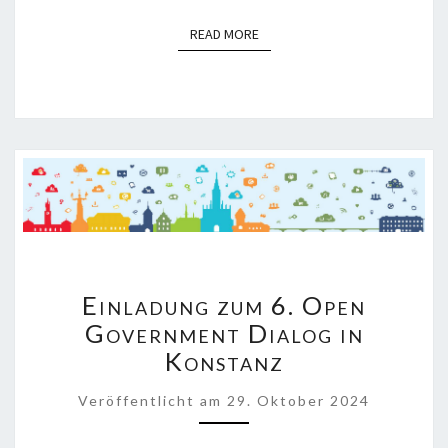
READ MORE
READ MORE
EINLADUNG
Einladung zum 6. Open
ZUM
6.
Government Dialog in
OPEN
Konstanz
GOVERNMENT
DIALOG
Veröffentlicht
am
29. Oktober 2024
IN
KONSTANZ