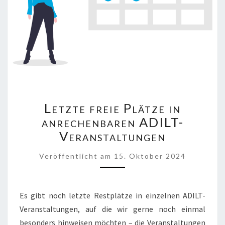
LETZTE
Letzte freie Plätze in
FREIE
PLÄTZE
anrechenbaren ADILT-
IN
Veranstaltungen
ANRECHENBAREN
ADILT-
Veröffentlicht
am
15. Oktober 2024
VERANSTALTUNGEN
Es gibt noch letzte Restplätze in einzelnen ADILT-
Veranstaltungen, auf die wir gerne noch einmal
besonders hinweisen möchten – die Veranstaltungen