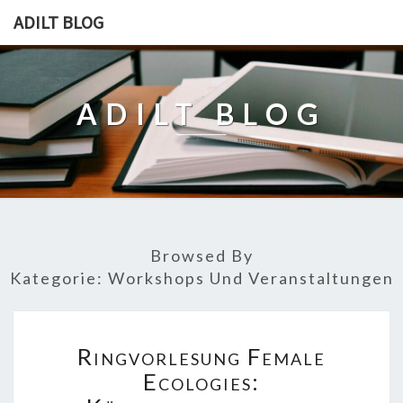
ADILT BLOG
ADILT BLOG
Browsed By
Kategorie:
Workshops Und Veranstaltungen
RINGVORLESUNG
Ringvorlesung Female
FEMALE
ECOLOGIES:
Ecologies:
KÖRPERTECHNOLOGIEN