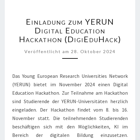
EINLADUNG
Einladung zum YERUN
ZUM
YERUN
Digital Education
DIGITAL
Hackathon (DigiEduHack)
EDUCATION
HACKATHON
Veröffentlicht
am
28. Oktober 2024
(DIGIEDUHACK)
Das Young European Research Universities Network
(YERUN) bietet im November 2024 einen Digital
Education Hackathon. Zur Teilnahme am Hackathon
sind Studierende der YERUN-Universitäten herzlich
eingeladen. Der Hackathon findet vom 8. bis 16.
November statt. Die teilnehmenden Studierenden
beschäftigen sich mit den Möglichkeiten, KI im
Bereich der digitalen Bildung einzusetzen.