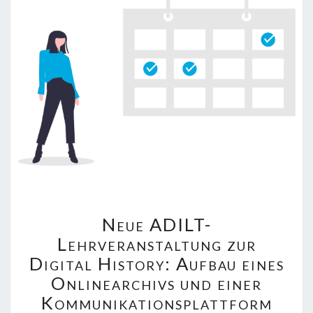
NEUE
Neue ADILT-
ADILT-
LEHRVERANSTALTUNG
Lehrveranstaltung zur
ZUR
Digital History: Aufbau eines
DIGITAL
Onlinearchivs und einer
HISTORY:
Kommunikationsplattform
AUFBAU