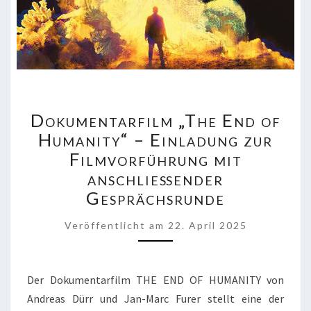
DOKUMENTARFILM
Dokumentarfilm „The End of
„THE
END
Humanity“ – Einladung zur
OF
Filmvorführung mit
HUMANITY“
anschließender
–
Gesprächsrunde
EINLADUNG
ZUR
FILMVORFÜHRUNG
Veröffentlicht
am
22. April 2025
MIT
ANSCHLIESSENDER G
ESPRÄCHSRUNDE
Der Dokumentarfilm THE END OF HUMANITY von
Andreas Dürr und Jan-Marc Furer stellt eine der