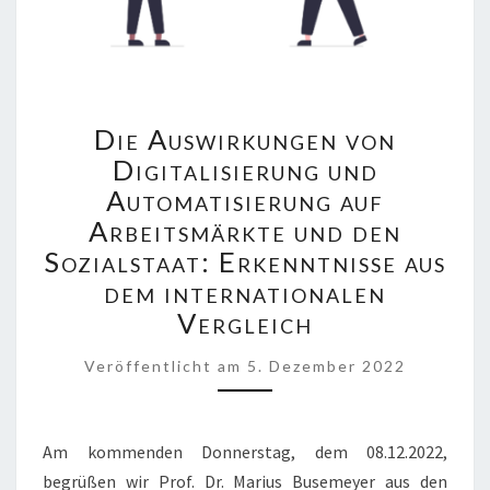
DIE
Die Auswirkungen von
AUSWIRKUNGEN
VON
Digitalisierung und
DIGITALISIERUNG
Automatisierung auf
UND
Arbeitsmärkte und den
AUTOMATISIERUNG
Sozialstaat: Erkenntnisse aus
AUF
ARBEITSMÄRKTE
dem internationalen
UND
Vergleich
DEN
SOZIALSTAAT:
Veröffentlicht
am
5. Dezember 2022
ERKENNTNISSE
AUS
DEM
INTERNATIONALEN
Am kommenden Donnerstag, dem 08.12.2022,
VERGLEICH
begrüßen wir Prof. Dr. Marius Busemeyer aus den