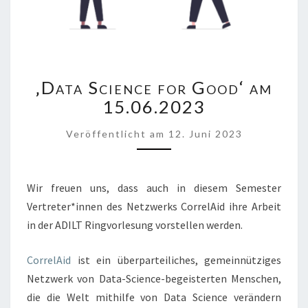
‚DATA
‚Data Science for Good‘ am
SCIENCE
FOR
15.06.2023
GOOD‘
AM
Veröffentlicht
am
12. Juni 2023
15.06.2023
Wir freuen uns, dass auch in diesem Semester
Vertreter*innen des Netzwerks CorrelAid ihre Arbeit
in der ADILT Ringvorlesung vorstellen werden.
CorrelAid
ist ein überparteiliches, gemeinnütziges
Netzwerk von Data-Science-begeisterten Menschen,
die die Welt mithilfe von Data Science verändern