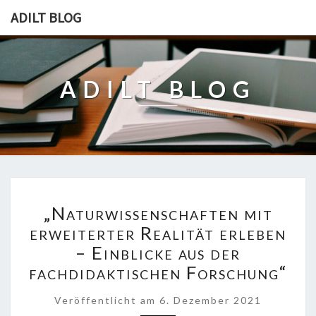
ADILT BLOG
ADILT BLOG
„NATURWISSENSCHAFTEN
„Naturwissenschaften mit
MIT
ERWEITERTER
erweiterter Realität erleben
REALITÄT
– Einblicke aus der
ERLEBEN
fachdidaktischen Forschung“
–
EINBLICKE
Veröffentlicht
am
6. Dezember 2021
AUS